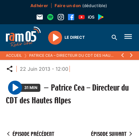
Adhérer
Faire un don
(déductible)
LE DIRECT
Play
ACCUEIL
❯
PATRICE CEA – DIRECTEUR DU CDT DES HAUTES ALPES
Partager
22 Juin 2013 - 12:00
—
Patrice Cea – Directeur du
31 MIN
P
CDT des Hautes Alpes
l
a
y
ÉPISODE PRÉCÉDENT
ÉPISODE SUIVANT