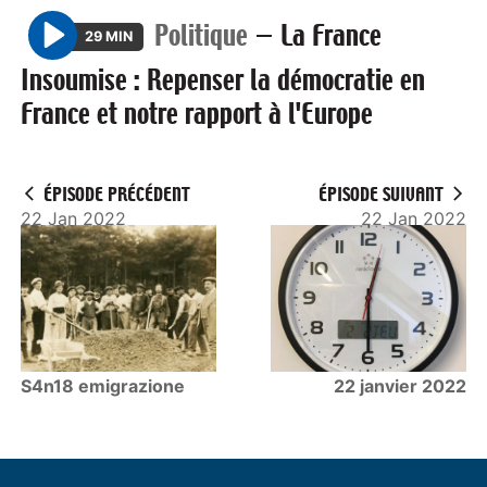
Politique
—
La France
29 MIN
P
Insoumise : Repenser la démocratie en
l
France et notre rapport à l'Europe
a
y
ÉPISODE PRÉCÉDENT
ÉPISODE SUIVANT
22 Jan 2022
22 Jan 2022
S4n18 emigrazione
22 janvier 2022