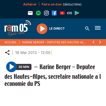
Adhérer
Faire un don
(déductible)
LE DIRECT
Play
ACCUEIL
❯
KARINE BERGER – DEPUTEE DES HAUTES-ALPES, SECRETAIRE NATIONALE A L ECONOMIE DU PS
Partager
18 Mai 2013 - 12:00
—
Karine Berger – Deputee
30 MIN
P
des Hautes-Alpes, secretaire nationale a l
l
economie du PS
a
y