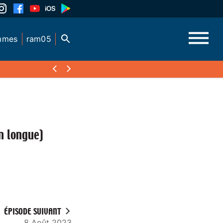
mmes
ram05
n longue)
ÉPISODE SUIVANT
8 Août 2023