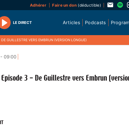
Adhérer
Faire un don
(déductible)
Articles
Podcasts
Progra
LE DIRECT
Play
- DE GUILLESTRE VERS EMBRUN (VERSION LONGUE)
- 09:00
—
Episode 3 - De Guillestre vers Embrun (versio
NT