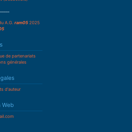
_____
du A.G.
ram05
2025
05
s
que de partenariats
ons générales
égales
ts d'auteur
n Web
il.com