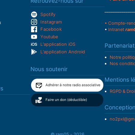
Retrouvez-nous sur
______________
Spotify
Instagram
x
• Compte-ren
Facebook
•
Intranet
ram
Youtube
L'application iOS
Partenariat
L'application Android
Notre politi
Nos conditi
Nous soutenir
Mentions l
Adhérer à notre radio associative
rs
RGPD & Droi
Faire un don (déductible)
Conceptio
no2pxl@gma
© ram05 - 2026