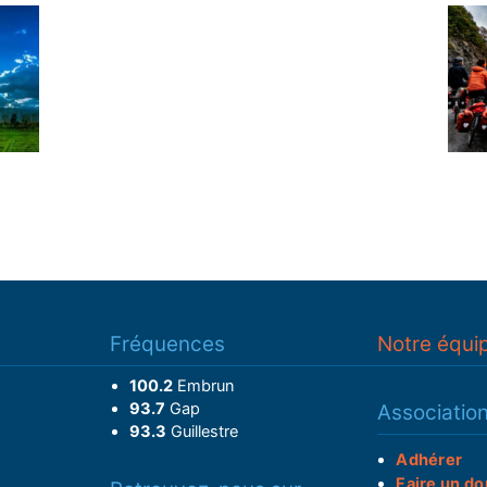
Fréquences
Notre équi
100.2
Embrun
93.7
Gap
Associatio
93.3
Guillestre
Adhérer
Faire un do