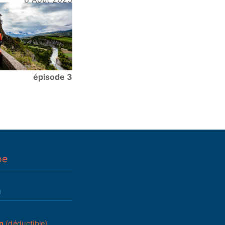
épisode 3
pe
n
n
(déductible)