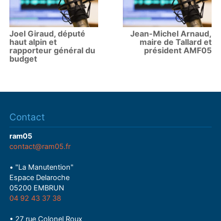
Joel Giraud, député
Jean-Michel Arnaud,
haut alpin et
maire de Tallard et
rapporteur général du
président AMF05
budget
Contact
ram05
contact@ram05.fr
• "La Manutention"
Espace Delaroche
05200 EMBRUN
04 92 43 37 38
• 27 rue Colonel Roux