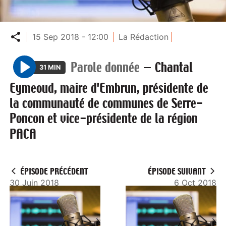
Partager
15 Sep 2018 - 12:00
La Rédaction
Parole donnée
—
Chantal
31 MIN
P
Eymeoud, maire d'Embrun, présidente de
l
la communauté de communes de Serre-
a
Poncon et vice-présidente de la région
y
PACA
ÉPISODE PRÉCÉDENT
ÉPISODE SUIVANT
30 Juin 2018
6 Oct 2018