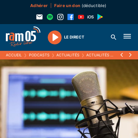
Adhérer
Faire un don
(déductible)
LE DIRECT
Play
ACCUEIL
❯
PODCASTS
❯
ACTUALITÉS
❯
ACTUALITÉS (ARCHIVES)
❯