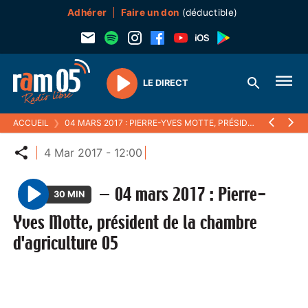
Adhérer
Faire un don
(déductible)
LE DIRECT
Play
ACCUEIL
❯
04 MARS 2017 : PIERRE-YVES MOTTE, PRÉSIDENT DE LA CHAMBRE D'AGRICULTURE 05
Partager
4 Mar 2017 - 12:00
—
04 mars 2017 : Pierre-
30 MIN
P
Yves Motte, président de la chambre
l
d'agriculture 05
a
y