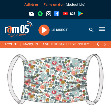
Adhérer
Faire un don
(déductible)
LE DIRECT
Play
ACCUEIL
❯
MASQUES : LA VILLE DE GAP SE FIXE L'OBJECTIF D'ÉQUIPER 100% DES GAPENÇAIS AVANT LE 11 MAI