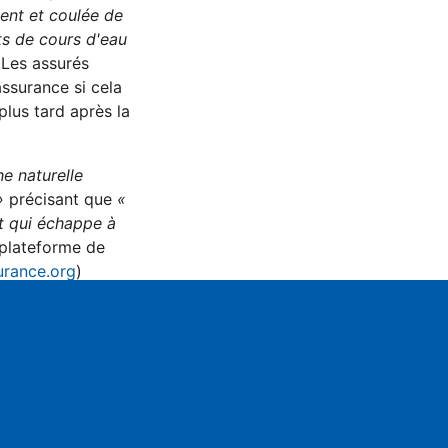
ent et coulée de
ts de cours d'eau
 Les assurés
assurance si cela
plus tard après la
he naturelle
»
précisant que
«
it qui échappe à
 plateforme de
rance.org
)
e reconnaissance
ettings
Mute
cella, Champoléon,
res, Guillestre,
uy-Saint-André,
 Saint-André-