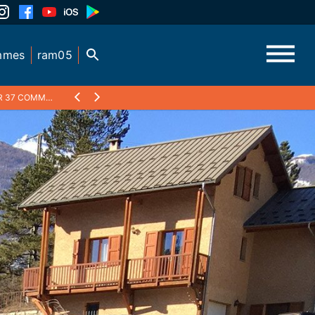
mmes
ram05
7 COMMUNES