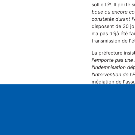
sollicité*. Il porte 
boue ou encore con
constatés durant l
disposent de 30 jo
n'a pas déjà été fa
transmission de l'
La préfecture insis
l'emporte pas une i
l'indemnisation dé
l'intervention de l'
médiation de l'assu
Une réunion doit s
déposées en parall
Play
*Argentière-la-Bes
Château-Ville-Vieil
Molines-en-Queyras
Puy-Saint-Pierre, 