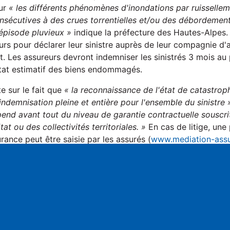
sur
« les différents phénomènes d'inondations par ruissellem
sécutives à des crues torrentielles et/ou des débordemen
'épisode pluvieux »
indique la préfecture des Hautes-Alpes.
urs pour déclarer leur sinistre auprès de leur compagnie d'
it. Les assureurs devront indemniser les sinistrés 3 mois au 
état estimatif des biens endommagés.
te sur le fait que
« la reconnaissance de l'état de catastrop
ndemnisation pleine et entière pour l'ensemble du sinistre 
pend avant tout du niveau de garantie contractuelle souscr
Etat ou des collectivités territoriales. »
En cas de litige, une
rance peut être saisie par les assurés (
www.mediation-assu
e tenir courant janvier pour étudier les autres demandes d
èlement de la procédure accélérée.
S
sée, Arvieux, Baratier, Briançon, Ceillac, Cervières, Champ
le, Châteauroux-les-Alpes, Crots, Embrun, Eygliers, Freissiniè
, Mont-Dauphin, Monêtier-les-Bains, Névache, Orcières, P
Puy-Saint-Vincent, Risoul, Roche-de-Rame, Réallon, Réotier,