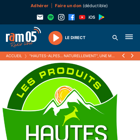
Adhérer
Faire un don
(déductible)
LE DIRECT
Play
ACCUEIL
❯
"HAUTES-ALPES... NATURELLEMENT", UNE MARQUE POUR LES PRODUITS LOCAUX