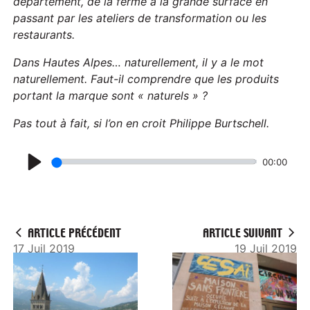
a
département, de la ferme à la grande surface en
passant par les ateliers de transformation ou les
y
restaurants.
Dans Hautes Alpes… naturellement, il y a le mot
naturellement. Faut-il comprendre que les produits
portant la marque sont « naturels » ?
Pas tout à fait, si l’on en croit Philippe Burtschell.
00:00
P
l
a
ARTICLE PRÉCÉDENT
ARTICLE SUIVANT
y
17 Juil 2019
19 Juil 2019