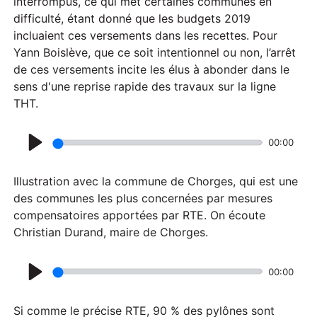
interrompus, ce qui met certaines communes en
difficulté, étant donné que les budgets 2019
incluaient ces versements dans les recettes. Pour
Yann Boislève, que ce soit intentionnel ou non, l’arrêt
de ces versements incite les élus à abonder dans le
sens d'une reprise rapide des travaux sur la ligne
THT.
00:00
P
l
Illustration avec la commune de Chorges, qui est une
a
des communes les plus concernées par mesures
compensatoires apportées par RTE. On écoute
y
Christian Durand, maire de Chorges.
00:00
P
l
Si comme le précise RTE, 90 % des pylônes sont