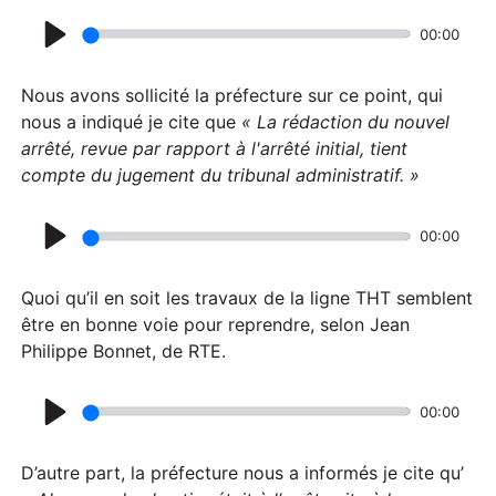
y
00:00
P
l
Nous avons sollicité la préfecture sur ce point, qui
a
nous a indiqué je cite que
«
La rédaction du nouvel
arrêté, revue par rapport à l'arrêté initial, tient
y
compte du jugement du tribunal administratif. »
00:00
P
l
Quoi qu’il en soit les travaux de la ligne THT semblent
a
être en bonne voie pour reprendre, selon Jean
Philippe Bonnet, de RTE.
y
00:00
P
l
D’autre part, la préfecture nous a informés je cite qu’