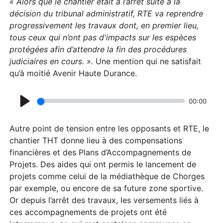
a
« Alors que le chantier était à l’arrêt suite à la
décision du tribunal administratif, RTE va reprendre
y
progressivement les travaux dont, en premier lieu,
tous ceux qui n’ont pas d'impacts sur les espèces
protégées afin d’attendre la fin des procédures
judiciaires en cours. ».
Une mention qui ne satisfait
qu’à moitié Avenir Haute Durance.
00:00
P
l
Autre point de tension entre les opposants et RTE, le
a
chantier THT donne lieu à des compensations
financières et des Plans d’Accompagnements de
y
Projets. Des aides qui ont permis le lancement de
projets comme celui de la médiathèque de Chorges
par exemple, ou encore de sa future zone sportive.
Or depuis l’arrêt des travaux, les versements liés à
ces accompagnements de projets ont été