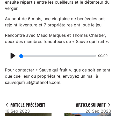
ensuite répartis entre les cueilleurs et le détenteur du
verger.
Au bout de 6 mois, une vingtaine de bénévoles ont
rejoint l’aventure et 7 propriétaires ont joué le jeu.
Rencontre avec Maud Marques et Thomas Chartier,
deux des membres fondateurs de « Sauve qui fruit ».
00:00
P
l
Pour contacter « Sauve qui fruit », que ce soit en tant
a
que cueilleur ou propriétaire, envoyez un mail à
sauvequifruit@tutanota.com.
y
ARTICLE PRÉCÉDENT
ARTICLE SUIVANT
16 Sep 2023
20 Sep 2023