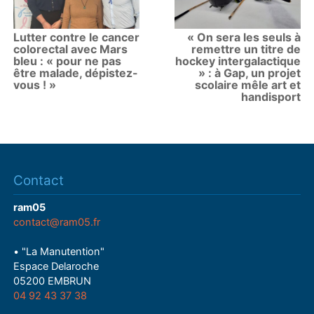
Lutter contre le cancer
« On sera les seuls à
colorectal avec Mars
remettre un titre de
bleu : « pour ne pas
hockey intergalactique
être malade, dépistez-
» : à Gap, un projet
vous ! »
scolaire mêle art et
handisport
Contact
ram05
contact@ram05.fr
• "La Manutention"
Espace Delaroche
05200 EMBRUN
04 92 43 37 38