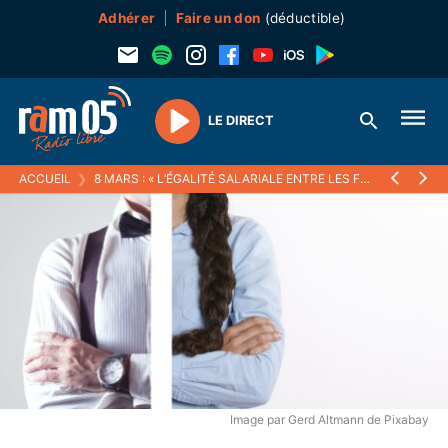
Adhérer
Faire un don
(déductible)
LE DIRECT
Play
ACCUEIL
❯
8 MARS : « L’ÉGALITÉ SALARIALE ENTRE LES FEMMES ET LES HOMMES EST ÉCRITE DANS LA LOI »… MAIS LES ÉCARTS PERSISTENT
Image par Gerd Altmann de Pixabay