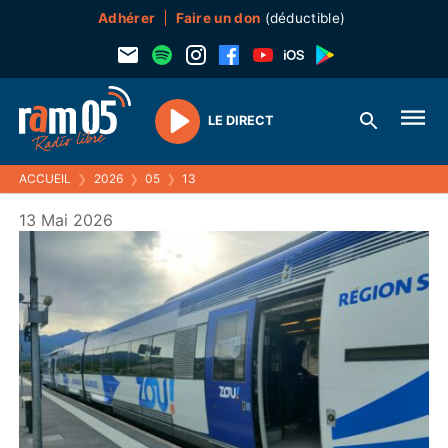
Adhérer
Faire un don
(déductible)
LE DIRECT
Play
ACCUEIL
❯
2026
❯
05
❯
13
13 Mai 2026