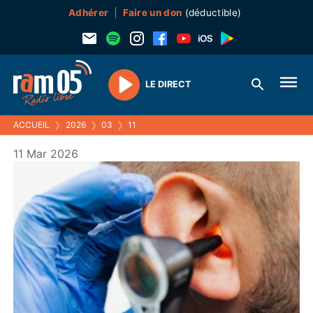
Adhérer
Faire un don
(déductible)
LE DIRECT
Play
ACCUEIL
❯
2026
❯
03
❯
11
11 Mar 2026