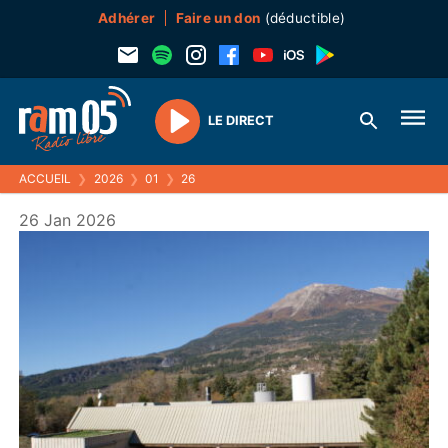
Adhérer
Faire un don
(déductible)
LE DIRECT
Play
ACCUEIL
❯
2026
❯
01
❯
26
26 Jan 2026