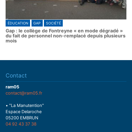
ÉDUCATION
GAP
SOCIÉTÉ
Gap : le collège de Fontreyne « en mode dégradé »
du fait de personnel non-remplacé depuis plusieurs
mois
Contact
ram05
contact@ram05.fr
• "La Manutention"
Espace Delaroche
05200 EMBRUN
04 92 43 37 38