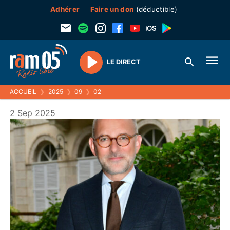
Adhérer
Faire un don
(déductible)
LE DIRECT
Play
ACCUEIL
❯
2025
❯
09
❯
02
2 Sep 2025