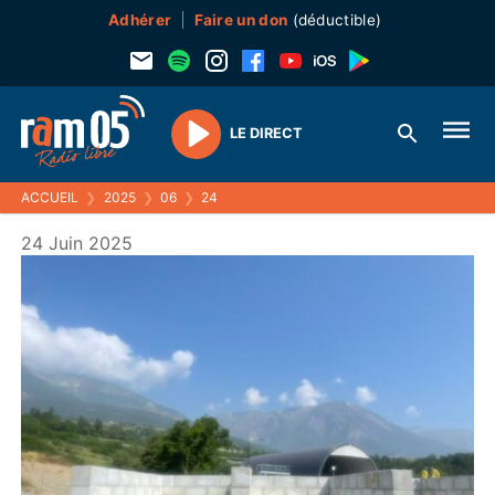
Adhérer
Faire un don
(déductible)
LE DIRECT
Play
ACCUEIL
❯
2025
❯
06
❯
24
24 Juin 2025