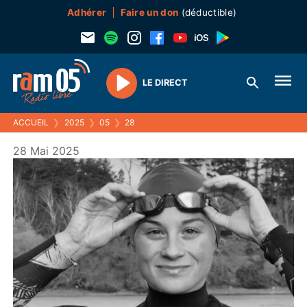
Adhérer
Faire un don
(déductible)
LE DIRECT
Play
ACCUEIL
❯
2025
❯
05
❯
28
28 Mai 2025