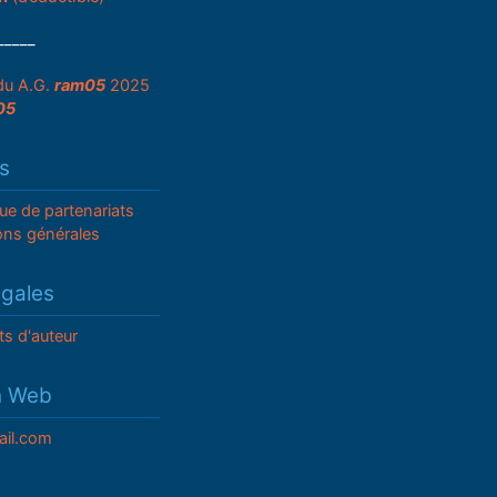
_____
du A.G.
ram05
2025
05
s
que de partenariats
ons générales
égales
ts d'auteur
n Web
il.com