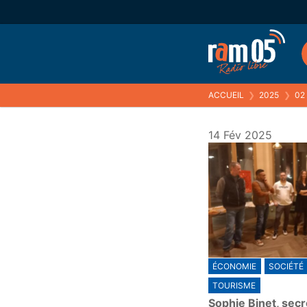
ACCUEIL
❯
2025
❯
02
14 Fév 2025
ÉCONOMIE
SOCIÉTÉ
TOURISME
Sophie Binet, secr