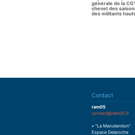
générale de la CGT
chevet des saison
des militants haut
Contact
ram05
contact@ram05.fr
• "La Manutention"
Espace Delaroche