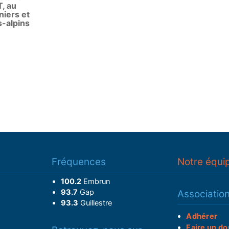
, au
niers et
s-alpins
Fréquences
Notre équi
100.2
Embrun
93.7
Gap
Associatio
93.3
Guillestre
Adhérer
Faire un do