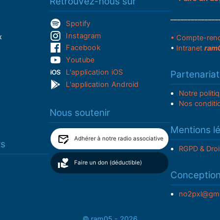
Retrouvez-nous sur
______________
Spotify
Instagram
x
• Compte-ren
Facebook
•
Intranet
ram
Youtube
L'application iOS
Partenariat
L'application Android
Notre politi
Nos conditi
Nous soutenir
Mentions l
Adhérer à notre radio associative
rs
RGPD & Droi
Faire un don (déductible)
Conceptio
no2pxl@gma
© ram05 - 2026