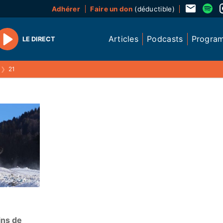
Adhérer
Faire un don
(déductible)
Articles
Podcasts
Progra
LE DIRECT
Play
❯
21
ins de