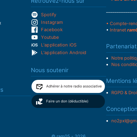
Retrouvez-nous sur
______________
Spotify
Instagram
x
• Compte-ren
Facebook
•
Intranet
ram
Youtube
L'application iOS
Partenariat
L'application Android
Notre politi
Nos conditi
Nous soutenir
Mentions l
Adhérer à notre radio associative
rs
RGPD & Droi
Faire un don (déductible)
Conceptio
no2pxl@gma
© ram05 - 2026