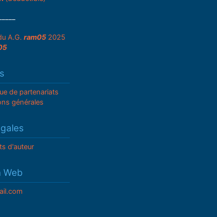
_____
du A.G.
ram05
2025
05
s
que de partenariats
ons générales
égales
ts d'auteur
n Web
il.com