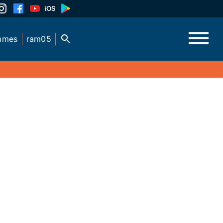
mmes
ram05