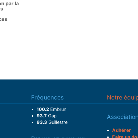
ion par la
us
ces
Fréquences
Notre équi
100.2
Embrun
93.7
Gap
Associatio
93.3
Guillestre
Adhérer
Faire un do