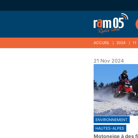
ACCUEIL
❯
2024
❯
11
21 Nov 2024
ENVIRONNEMENT
HAUTES-ALPES
Motoneige à des f