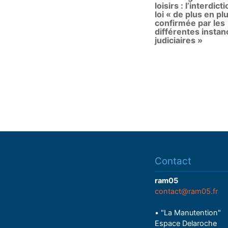
loisirs : l’interdict
loi « de plus en pl
confirmée par les
différentes instan
judiciaires »
Contact
ram05
contact@ram05.fr
• "La Manutention"
Espace Delaroche