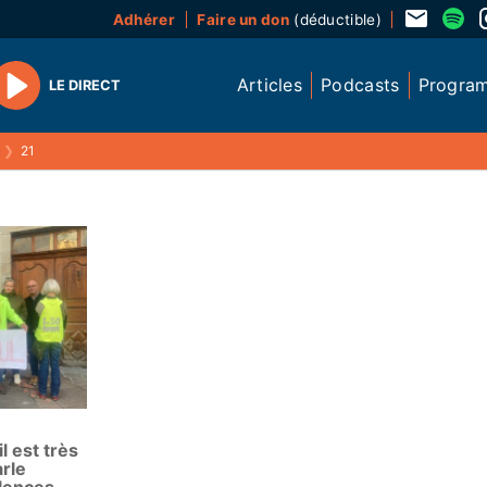
Adhérer
Faire un don
(déductible)
Articles
Podcasts
Progra
LE DIRECT
Play
❯
21
il est très
rle