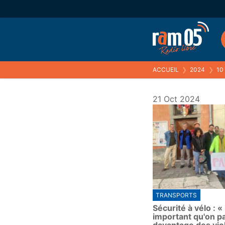
ACCUEIL
❯
2024
❯
10
21 Oct 2024
TRANSPORTS
Sécurité à vélo : « 
important qu'on pa