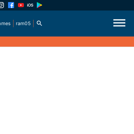
mmes
ram05