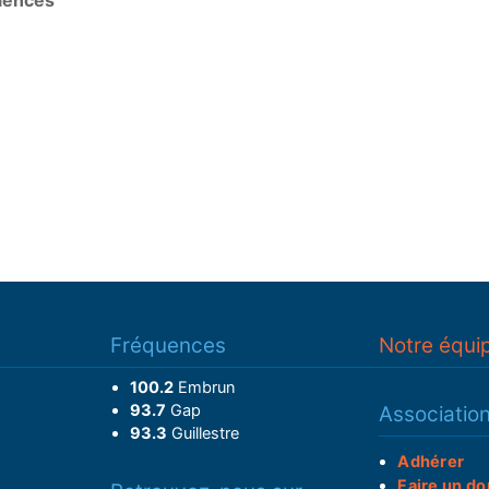
lences
Fréquences
Notre équi
100.2
Embrun
93.7
Gap
Associatio
93.3
Guillestre
Adhérer
Faire un do