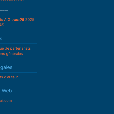
_____
du A.G.
ram05
2025
05
s
que de partenariats
ons générales
égales
ts d'auteur
n Web
il.com