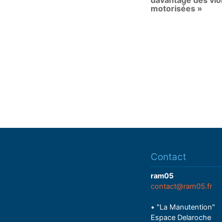
davantage des vio
motorisées »
Contact
ram05
contact@ram05.fr
• "La Manutention"
Espace Delaroche