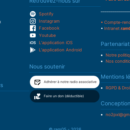
Retrouvez-nous sur
______________
Spotify
Instagram
x
• Compte-ren
Facebook
•
Intranet
ram
Youtube
L'application iOS
Partenariat
L'application Android
Notre politi
Nos conditi
Nous soutenir
Mentions l
Adhérer à notre radio associative
rs
RGPD & Droi
Faire un don (déductible)
Conceptio
no2pxl@gma
© ram05 - 2026