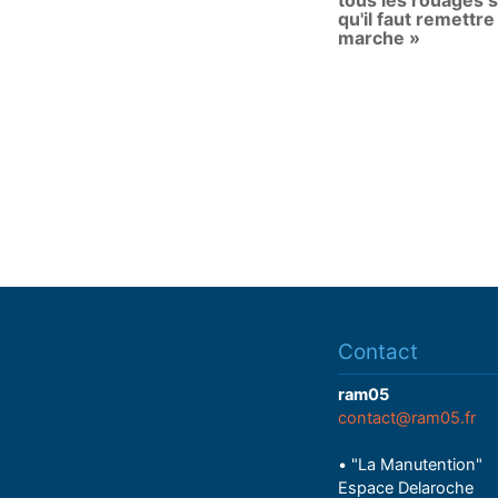
tous les rouages s
qu'il faut remettre
marche »
Contact
ram05
contact@ram05.fr
• "La Manutention"
Espace Delaroche