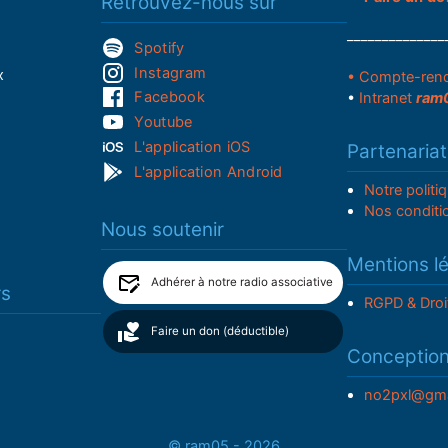
Retrouvez-nous sur
______________
Spotify
Instagram
x
• Compte-ren
Facebook
•
Intranet
ram
Youtube
L'application iOS
Partenariat
L'application Android
Notre politi
Nos conditi
Nous soutenir
Mentions l
Adhérer à notre radio associative
rs
RGPD & Droi
Faire un don (déductible)
Conceptio
no2pxl@gma
© ram05 - 2026