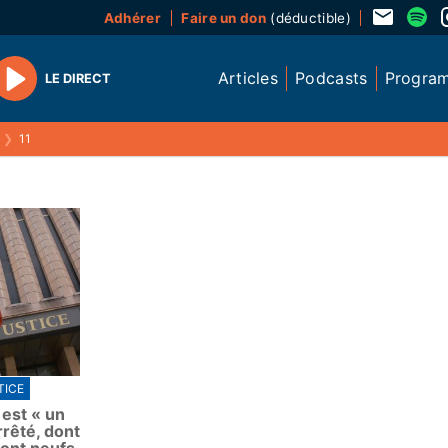
Adhérer
Faire un don
(déductible)
Articles
Podcasts
Progra
LE DIRECT
Play
❯
11
TICE
 est « un
rrêté, dont