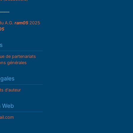
_____
du A.G.
ram05
2025
05
s
que de partenariats
ons générales
égales
ts d'auteur
n Web
il.com