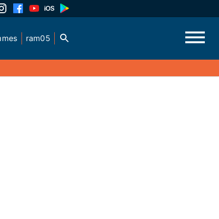
mmes
ram05