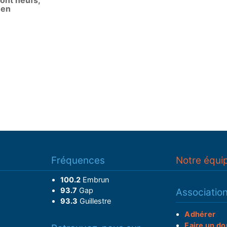
ont neufs,
 en
Fréquences
Notre équi
100.2
Embrun
93.7
Gap
Associatio
93.3
Guillestre
Adhérer
Faire un do