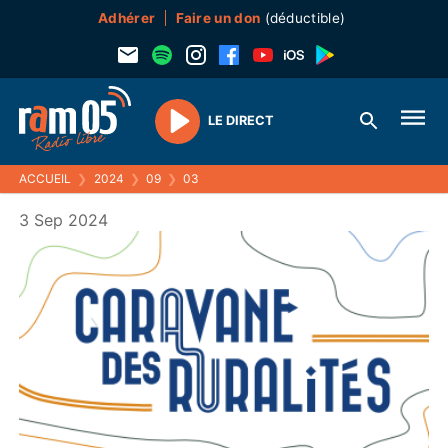
Adhérer
Faire un don
(déductible)
LE DIRECT
Play
ACCUEIL
❯
2024
❯
09
❯
03
3 Sep 2024