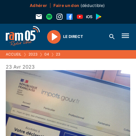
Adhérer
Faire un don
(déductible)
LE DIRECT
Play
ACCUEIL
❯
2023
❯
04
❯
23
23 Avr 2023