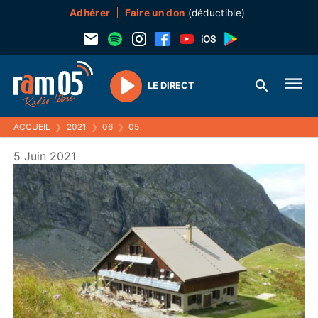
Adhérer
Faire un don
(déductible)
LE DIRECT
Play
ACCUEIL
❯
2021
❯
06
❯
05
5 Juin 2021