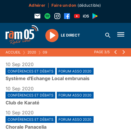
Adhérer
Faire un don
(déductible)
LE DIRECT
Play
PAGE 3/5
ACCUEIL
❯
2020
❯
09
10 Sep 2020
CONFÉRENCES ET DÉBATS
FORUM ASSO 2020
Système d'Echange Local embrunais
10 Sep 2020
CONFÉRENCES ET DÉBATS
FORUM ASSO 2020
Club de Karaté
10 Sep 2020
CONFÉRENCES ET DÉBATS
FORUM ASSO 2020
Chorale Panacelia