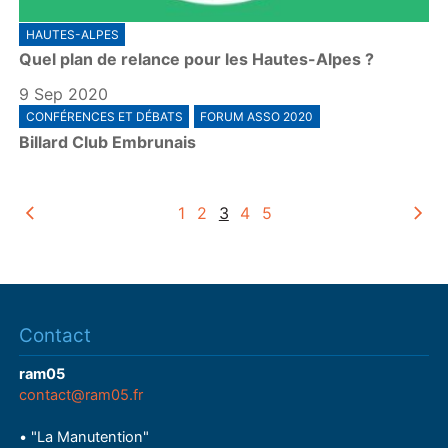
HAUTES-ALPES
Quel plan de relance pour les Hautes-Alpes ?
9 Sep 2020
CONFÉRENCES ET DÉBATS
FORUM ASSO 2020
Billard Club Embrunais
1
2
3
4
5
Contact
ram05
contact@ram05.fr
• "La Manutention"