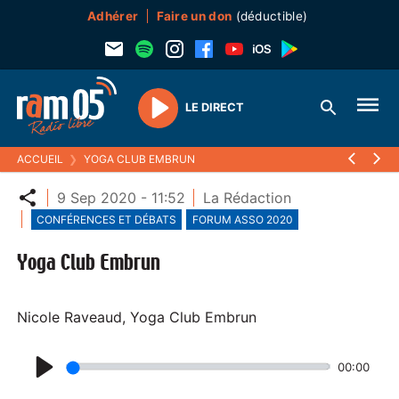
Adhérer
Faire un don
(déductible)
LE DIRECT
Play
ACCUEIL
❯
YOGA CLUB EMBRUN
Partager
9 Sep 2020 - 11:52
La Rédaction
CONFÉRENCES ET DÉBATS
FORUM ASSO 2020
Yoga Club Embrun
Nicole Raveaud, Yoga Club Embrun
00:00
P