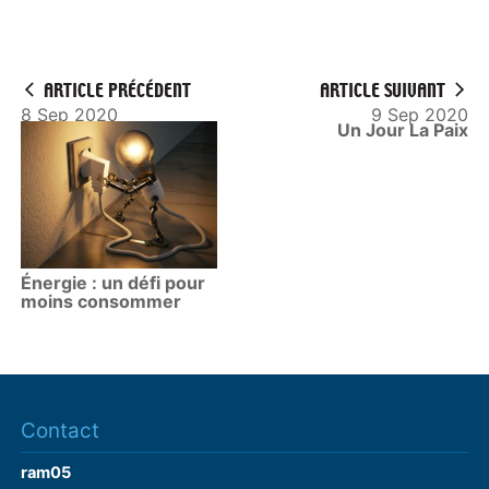
l
a
y
ARTICLE PRÉCÉDENT
ARTICLE SUIVANT
8 Sep 2020
9 Sep 2020
Un Jour La Paix
Énergie : un défi pour
moins consommer
Contact
ram05