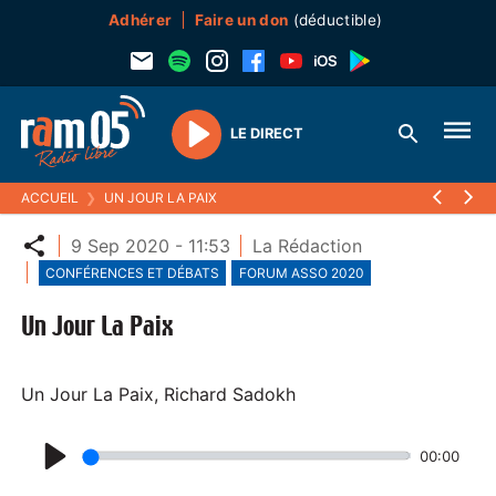
Adhérer
Faire un don
(déductible)
LE DIRECT
Play
ACCUEIL
❯
UN JOUR LA PAIX
Partager
9 Sep 2020 - 11:53
La Rédaction
CONFÉRENCES ET DÉBATS
FORUM ASSO 2020
Un Jour La Paix
Un Jour La Paix, Richard Sadokh
00:00
P