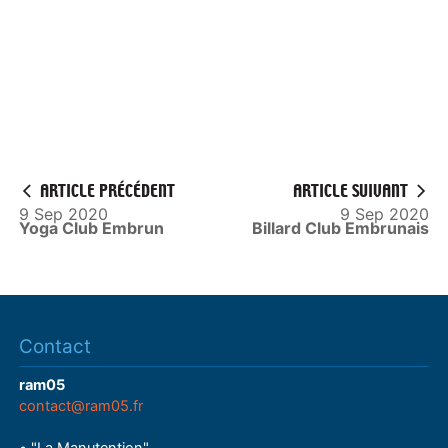
l
a
y
ARTICLE PRÉCÉDENT
ARTICLE SUIVANT
9 Sep 2020
9 Sep 2020
Yoga Club Embrun
Billard Club Embrunais
Contact
ram05
contact@ram05.fr