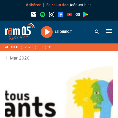
Adhérer
Faire un don
(déductible)
LE DIRECT
Play
ACCUEIL
❯
2020
❯
03
❯
11
11 Mar 2020