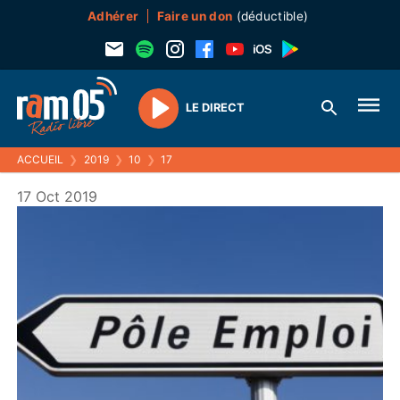
Adhérer
Faire un don
(déductible)
LE DIRECT
Play
ACCUEIL
❯
2019
❯
10
❯
17
17 Oct 2019