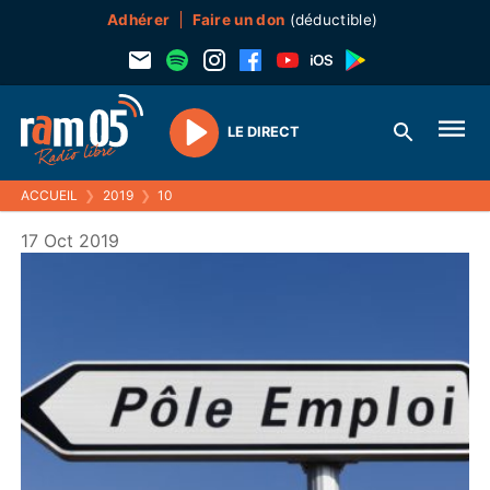
Adhérer
Faire un don
(déductible)
LE DIRECT
Play
ACCUEIL
❯
2019
❯
10
17 Oct 2019