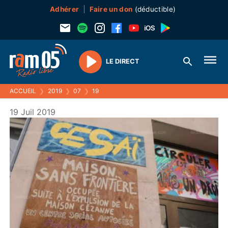
Adhérer
Faire un don
(déductible)
LE DIRECT
Play
ACCUEIL
❯
2019
❯
07
❯
19
19 Juil 2019