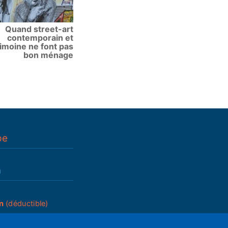
Quand street-art
contemporain et
imoine ne font pas
bon ménage
pe
n
n
(déductible)
_____