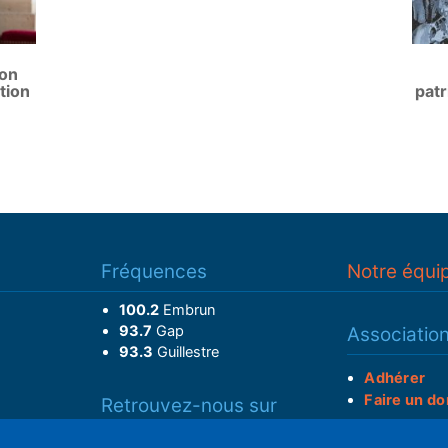
ion
tion
patr
Fréquences
Notre équi
100.2
Embrun
93.7
Gap
Associatio
93.3
Guillestre
Adhérer
Faire un do
Retrouvez-nous sur
______________