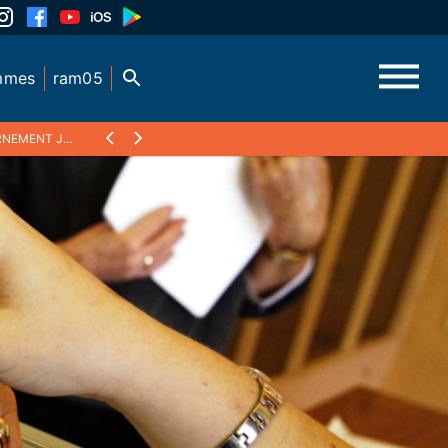
mmes
ram05
E RECEVABLE