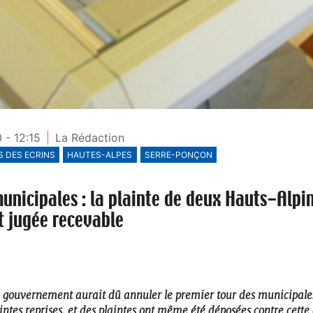
 - 12:15
La Rédaction
 DES ECRINS
HAUTES-ALPES
SERRE-PONÇON
municipales : la plainte de deux Hauts-Alpin
 jugée recevable
e gouvernement aurait dû annuler le premier tour des municipales
ntes reprises, et des plaintes ont même été déposées contre cette