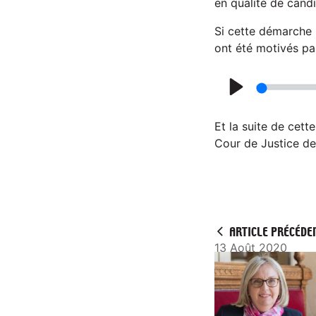
en qualité de candi
y
Si cette démarche 
ont été motivés pa
P
l
Et la suite de cett
a
Cour de Justice de
y
ARTICLE PRÉCÉDE
13 Août 2020