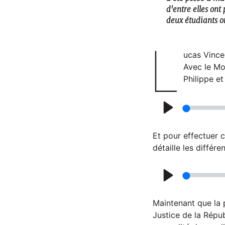
d'entre elles ont
deux étudiants o
L
ucas Vincen
Avec le Mon
Philippe et
P
l
Et pour effectuer c
a
détaille les différ
y
P
l
Maintenant que la 
a
Justice de la Répu