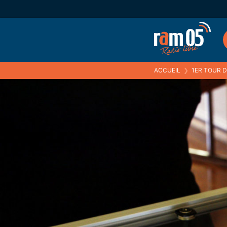
ACCUEIL
❯
1ER TOUR DE