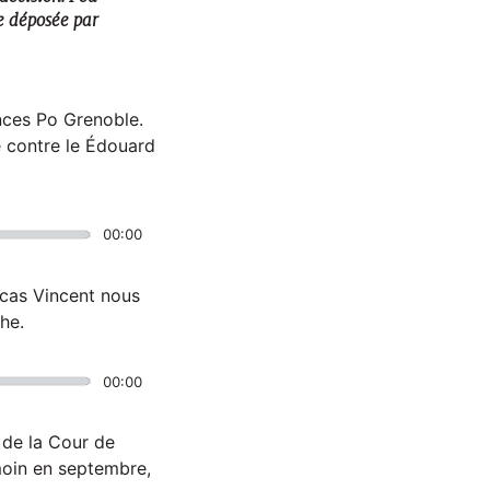
te déposée par
ences Po Grenoble.
te contre le Édouard
00:00
Lucas Vincent nous
he.
00:00
 de la Cour de
moin en septembre,