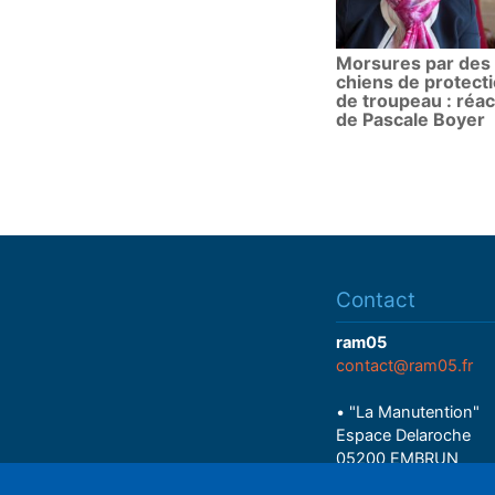
Morsures par des
chiens de protect
de troupeau : réac
de Pascale Boyer
Contact
ram05
contact@ram05.fr
• "La Manutention"
Espace Delaroche
05200 EMBRUN
04 92 43 37 38