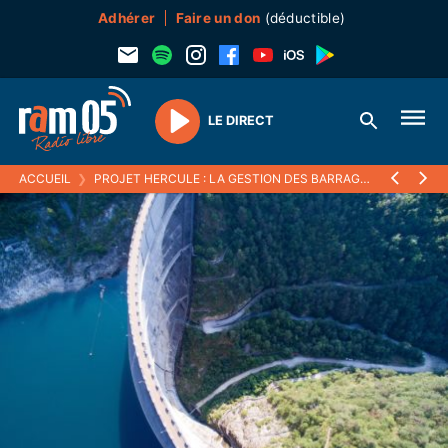
Adhérer
Faire un don
(déductible)
LE DIRECT
Play
ACCUEIL
❯
PROJET HERCULE : LA GESTION DES BARRAGES POURRAIT ÉCHAPPER À LA MISE EN CONCURRENCE DEMANDÉE PAR L'EUROPE