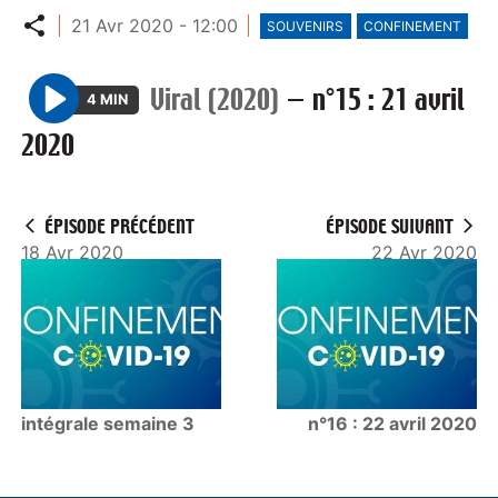
Partager
21 Avr 2020 - 12:00
SOUVENIRS
CONFINEMENT
Viral (2020)
—
n°15 : 21 avril
4 MIN
P
2020
l
a
y
ÉPISODE PRÉCÉDENT
ÉPISODE SUIVANT
18 Avr 2020
22 Avr 2020
intégrale semaine 3
n°16 : 22 avril 2020