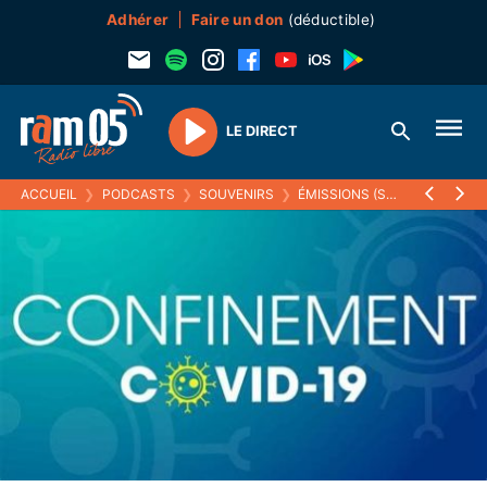
Adhérer
Faire un don
(déductible)
LE DIRECT
Play
ACCUEIL
❯
PODCASTS
❯
SOUVENIRS
❯
ÉMISSIONS (SOUVENIRS)
❯