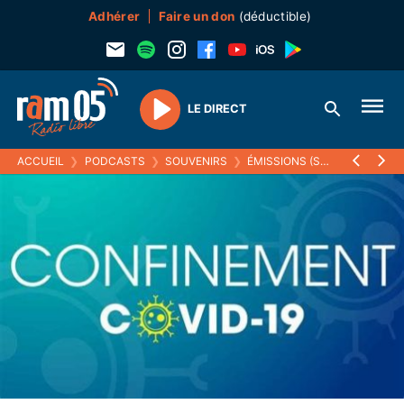
Adhérer
Faire un don
(déductible)
LE DIRECT
Play
ACCUEIL
❯
PODCASTS
❯
SOUVENIRS
❯
ÉMISSIONS (SOUVENIRS)
❯