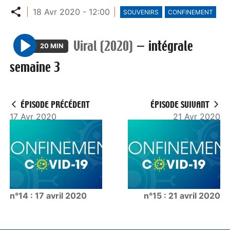
Partager
18 Avr 2020 - 12:00
SOUVENIRS
CONFINEMENT
Viral (2020)
—
intégrale
20 MIN
P
semaine 3
l
a
y
ÉPISODE PRÉCÉDENT
ÉPISODE SUIVANT
17 Avr 2020
21 Avr 2020
n°14 : 17 avril 2020
n°15 : 21 avril 2020