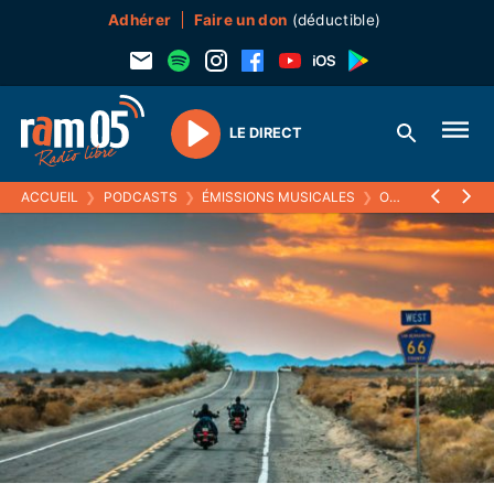
Adhérer
Faire un don
(déductible)
LE DIRECT
Play
ACCUEIL
❯
PODCASTS
❯
ÉMISSIONS MUSICALES
❯
ON THE MAINLINES