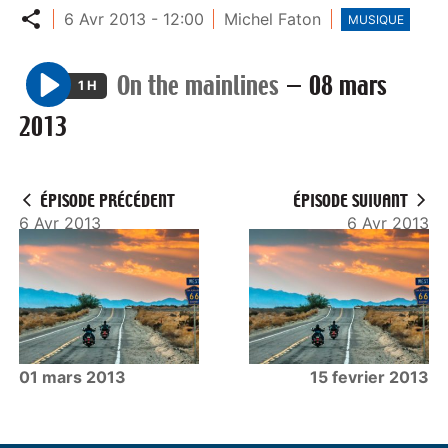
Partager
6 Avr 2013 - 12:00
Michel Faton
MUSIQUE
On the mainlines
—
08 mars
1 H
P
2013
l
a
y
ÉPISODE PRÉCÉDENT
ÉPISODE SUIVANT
6 Avr 2013
6 Avr 2013
01 mars 2013
15 fevrier 2013