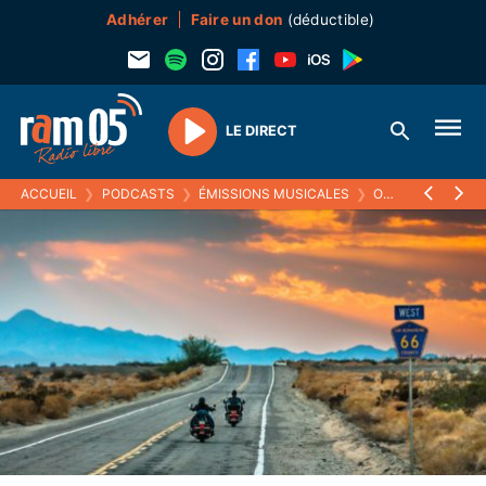
Adhérer
Faire un don
(déductible)
LE DIRECT
Play
ACCUEIL
❯
PODCASTS
❯
ÉMISSIONS MUSICALES
❯
ON THE MAINLINES