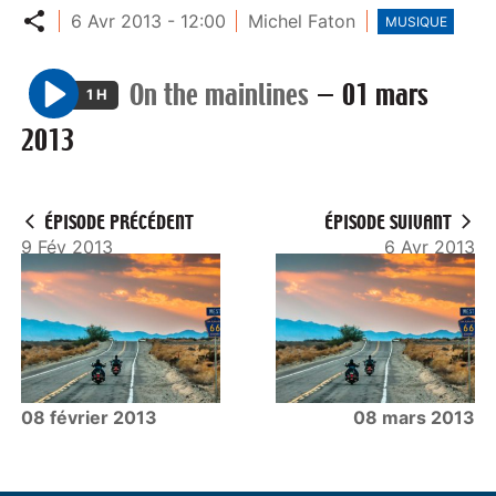
Partager
6 Avr 2013 - 12:00
Michel Faton
MUSIQUE
On the mainlines
—
01 mars
1 H
P
2013
l
a
y
ÉPISODE PRÉCÉDENT
ÉPISODE SUIVANT
9 Fév 2013
6 Avr 2013
08 février 2013
08 mars 2013