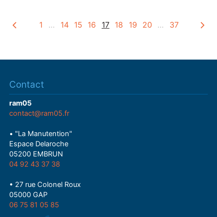
y
1
…
14
15
16
17
18
19
20
…
37
Contact
ram05
contact@ram05.fr
• "La Manutention"
Espace Delaroche
05200 EMBRUN
04 92 43 37 38
• 27 rue Colonel Roux
05000 GAP
06 75 81 05 85