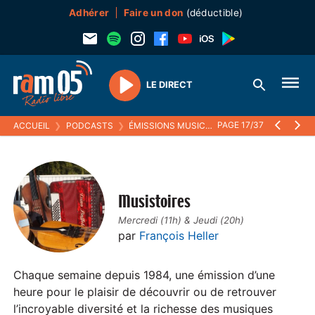
Adhérer
Faire un don
(déductible)
LE DIRECT
Play
PAGE 17/37
ACCUEIL
❯
PODCASTS
❯
ÉMISSIONS MUSICALES
❯
MUSISTOIRES
Musistoires
Mercredi (11h) & Jeudi (20h)
par
François Heller
Chaque semaine depuis 1984, une émission d’une
heure pour le plaisir de découvrir ou de retrouver
l’incroyable diversité et la richesse des musiques