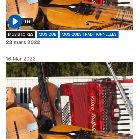
1 H
P
MUSISTOIRES
MUSIQUE
MUSIQUES TRADITIONNELLES
l
23 mars 2022
a
y
16 Mar 2022