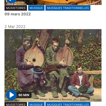
P
MUSISTOIRES
MUSIQUE
MUSIQUES TRADITIONNELLES
l
09 mars 2022
a
y
2 Mar 2022
60 MIN
P
MUSISTOIRES
MUSIQUE
MUSIQUES TRADITIONNELLES