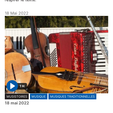
18 Mai 2022
1 H
P
MUSISTOIRES
MUSIQUE
MUSIQUES TRADITIONNELLES
l
18 mai 2022
a
y