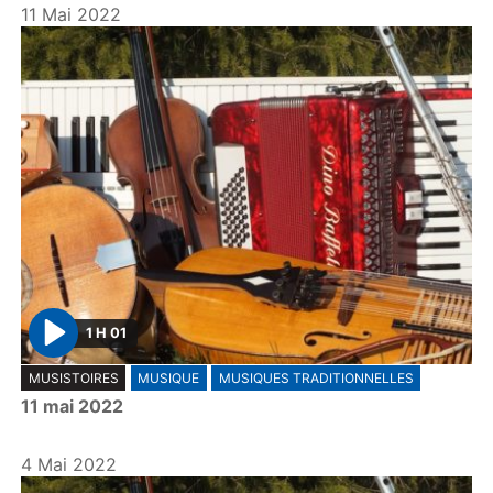
11 Mai 2022
1 H 01
P
MUSISTOIRES
MUSIQUE
MUSIQUES TRADITIONNELLES
l
11 mai 2022
a
y
4 Mai 2022