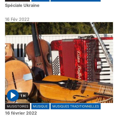
l
Spéciale Ukraine
a
y
16 Fév 2022
1 H
P
MUSISTOIRES
MUSIQUE
MUSIQUES TRADITIONNELLES
l
16 février 2022
a