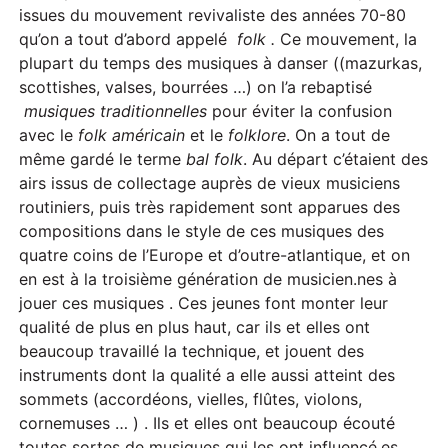
issues du mouvement revivaliste des années 70-80
qu’on a tout d’abord appelé
folk .
Ce mouvement, la
plupart du temps des musiques à danser ((mazurkas,
scottishes, valses, bourrées …) on l’a rebaptisé
musiques traditionnelles
pour éviter la confusion
avec le
folk américain
et le
folklore
. On a tout de
même gardé le terme
bal folk
. Au départ c’étaient des
airs issus de collectage auprès de vieux musiciens
routiniers, puis très rapidement sont apparues des
compositions dans le style de ces musiques des
quatre coins de l’Europe et d’outre-atlantique, et on
en est à la troisième génération de musicien.nes à
jouer ces musiques . Ces jeunes font monter leur
qualité de plus en plus haut, car ils et elles ont
beaucoup travaillé la technique, et jouent des
instruments dont la qualité a elle aussi atteint des
sommets (accordéons, vielles, flûtes, violons,
cornemuses … ) . Ils et elles ont beaucoup écouté
toutes sortes de musiques qui les ont influencé.es