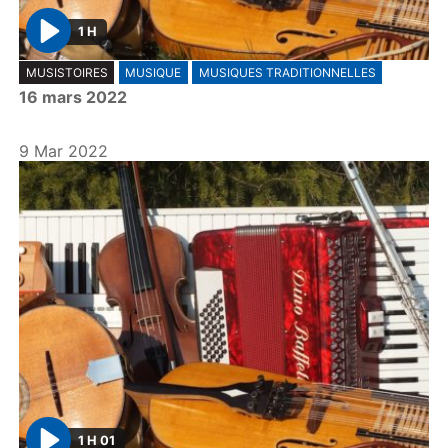
1 H
P
MUSISTOIRES
MUSIQUE
MUSIQUES TRADITIONNELLES
l
16 mars 2022
a
y
9 Mar 2022
1 H 01