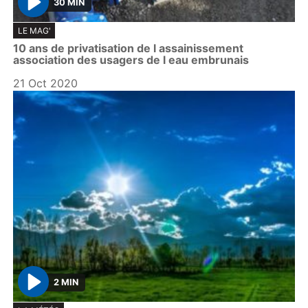
30 MIN
P
LE MAG'
l
10 ans de privatisation de l assainissement
a
association des usagers de l eau embrunais
y
21 Oct 2020
2 MIN
P