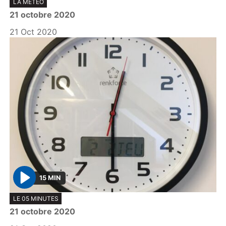
LA MÉTÉO
l
21 octobre 2020
a
y
21 Oct 2020
15 MIN
P
LE 05 MINUTES
l
21 octobre 2020
a
y