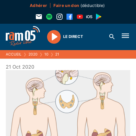
Adhérer
Faire un don
(déductible)
LE DIRECT
Play
ACCUEIL
❯
2020
❯
10
❯
21
21 Oct 2020