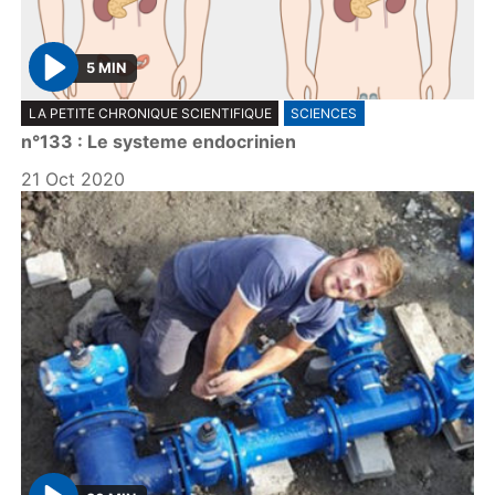
5 MIN
P
LA PETITE CHRONIQUE SCIENTIFIQUE
SCIENCES
l
n°133 : Le systeme endocrinien
a
y
21 Oct 2020