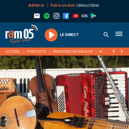
Adhérer
Faire un don
(déductible)
LE DIRECT
Play
ACCUEIL
❯
PODCASTS
❯
ÉMISSIONS MUSICALES
❯
MUSISTOIRES
❯