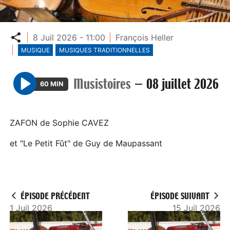
Partager
8 Juil 2026 - 11:00
François Heller
MUSIQUE
MUSIQUES TRADITIONNELLES
Musistoires
—
08 juillet 2026
60 MIN
P
l
a
ZAFON de Sophie CAVEZ
y
et "Le Petit Fût" de Guy de Maupassant
ÉPISODE PRÉCÉDENT
ÉPISODE SUIVANT
1 Juil 2026
15 Juil 2026