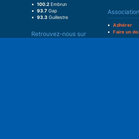
100.2
Embrun
93.7
Gap
Associatio
93.3
Guillestre
Adhérer
Faire un do
Retrouvez-nous sur
______________
Spotify
S
Instagram
x
• Compte-ren
Facebook
•
Intranet
ram
Youtube
L'application iOS
Partenariat
L'application Android
Notre politi
Nos conditi
Nous soutenir
Mentions l
Adhérer à notre radio associative
rs
RGPD & Droi
Faire un don (déductible)