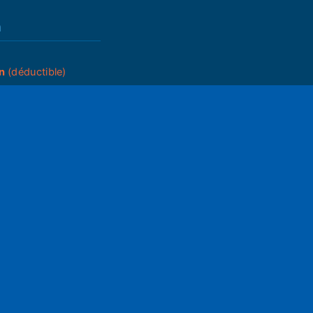
n
n
(déductible)
_____
ettings
Mute
du A.G.
ram05
2025
05
s
que de partenariats
ons générales
égales
ts d'auteur