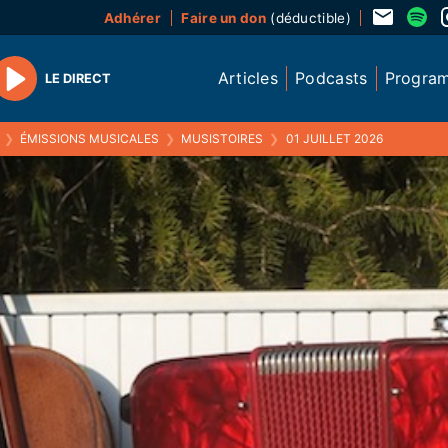
Adhérer
Faire un don
(déductible)
Articles
Podcasts
Progra
LE DIRECT
Play
❯
ÉMISSIONS MUSICALES
❯
MUSISTOIRES
❯
01 JUILLET 2026