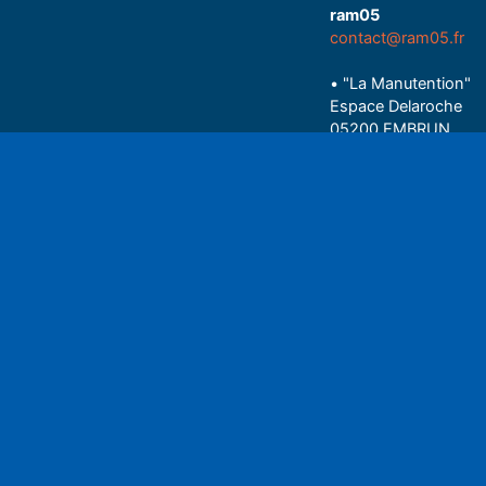
ram05
contact@ram05.fr
• "La Manutention"
Espace Delaroche
05200 EMBRUN
04 92 43 37 38
Play
• 27 rue Colonel Rou
05000 GAP
06 75 81 05 85
Espace auditeu
Nous écrire