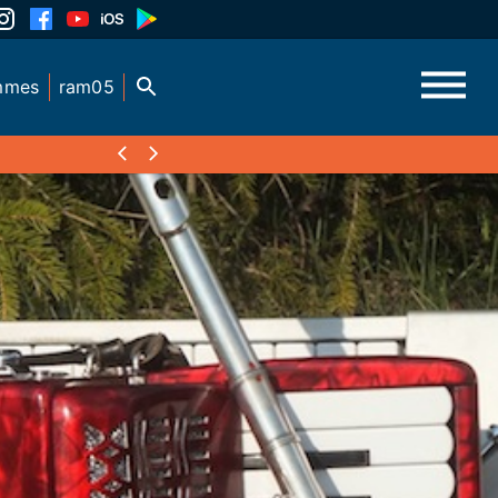
mmes
ram05