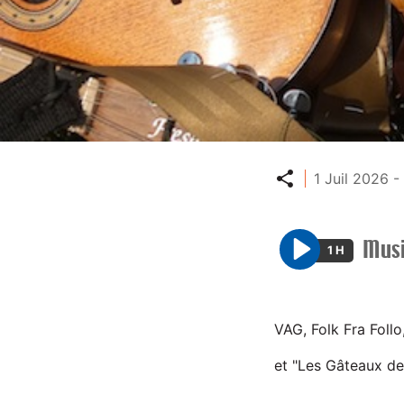
Partager
1 Juil 2026 -
Musi
1 H
P
l
a
VAG, Folk Fra Follo
y
et "Les Gâteaux de