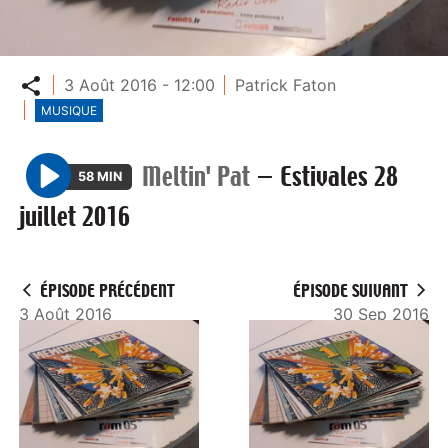
Partager
3 Août 2016 - 12:00
Patrick Faton
MUSIQUE
Meltin' Pat
—
Estivales 28
58 MIN
P
juillet 2016
l
a
y
ÉPISODE PRÉCÉDENT
ÉPISODE SUIVANT
3 Août 2016
30 Sep 2016