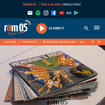
Adhérer
Faire un don
(déductible)
LE DIRECT
Play
ACCUEIL
❯
PODCASTS
❯
ÉMISSIONS MUSICALES
❯
MELTIN' PAT
❯
E