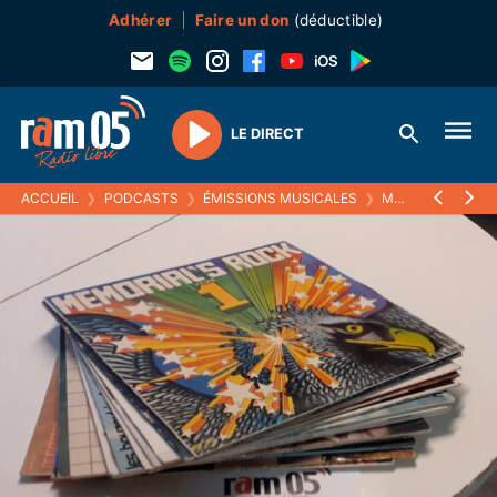
Adhérer
Faire un don
(déductible)
LE DIRECT
Play
ACCUEIL
❯
PODCASTS
❯
ÉMISSIONS MUSICALES
❯
MELTIN' PAT
❯
2