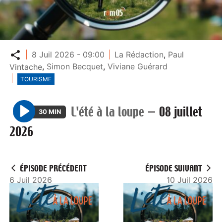
Partager
8 Juil 2026 - 09:00
La Rédaction
,
Paul
Vintache
,
Simon Becquet
,
Viviane Guérard
TOURISME
L'été à la loupe
—
08 juillet
30 MIN
P
2026
l
a
y
ÉPISODE PRÉCÉDENT
ÉPISODE SUIVANT
6 Juil 2026
10 Juil 2026