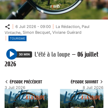
Partager
6 Juil 2026 - 09:00
La Rédaction
,
Paul
Vintache
,
Simon Becquet
,
Viviane Guérard
TOURISME
L'été à la loupe
—
06 juillet
30 MIN
P
2026
l
a
y
ÉPISODE PRÉCÉDENT
ÉPISODE SUIVANT
3 Juil 2026
8 Juil 2026