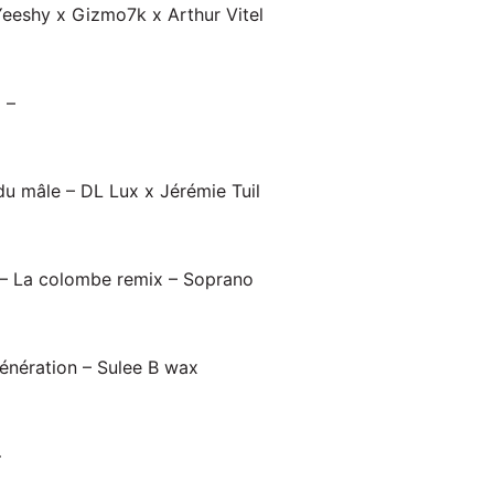
Yeeshy x Gizmo7k x Arthur Vitel
 –
du mâle – DL Lux x Jérémie Tuil
– La colombe remix – Soprano
énération – Sulee B wax
–