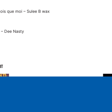
 vois que moi – Sulee B wax
 – Dee Nasty
NT
S