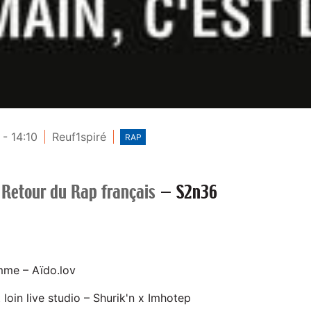
- 14:10
Reuf1spiré
RAP
 Retour du Rap français
—
S2n36
me – Aïdo.lov
loin live studio – Shurik'n x Imhotep