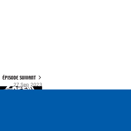
ÉPISODE SUIVANT
27 Sep 2023
ettings
Mute
S2n37