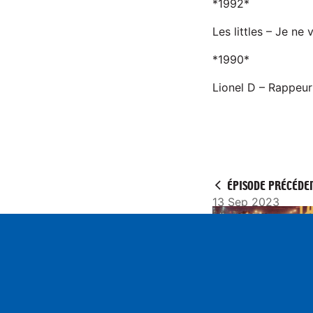
*1992*
Les littles – Je ne
*1990*
Lionel D – Rappeur
ÉPISODE PRÉCÉDE
13 Sep 2023
Play
S2n35