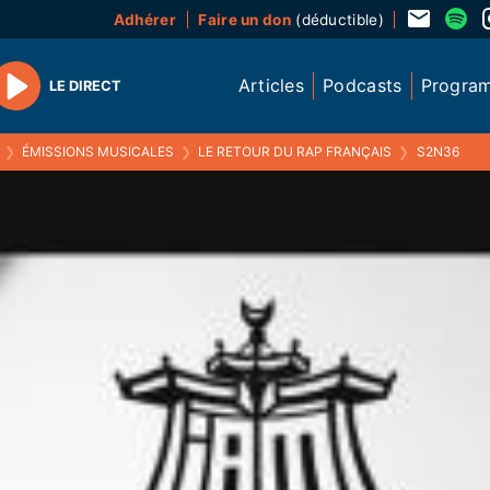
Adhérer
Faire un don
(déductible)
Articles
Podcasts
Progra
LE DIRECT
Play
❯
ÉMISSIONS MUSICALES
❯
LE RETOUR DU RAP FRANÇAIS
❯
S2N36