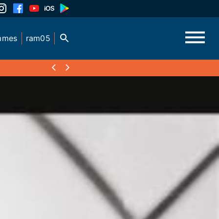
mmes
ram05