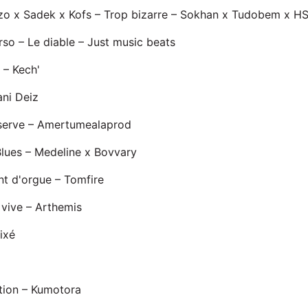
zo x Sadek x Kofs – Trop bizarre – Sokhan x Tudobem x HS
o – Le diable – Just music beats
– Kech'
ani Deiz
bserve – Amertumealaprod
 Blues – Medeline x Bovvary
nt d'orgue – Tomfire
 vive – Arthemis
ixé
tion – Kumotora