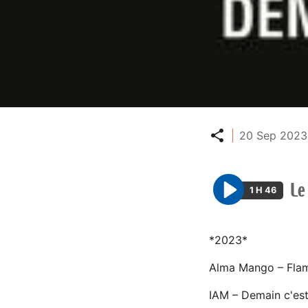
Partager
20 Sep 2023 
Le
1 H 46
P
l
a
*2023*
y
Alma Mango – Flam
IAM – Demain c'est 