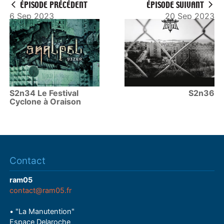
ÉPISODE PRÉCÉDENT
ÉPISODE SUIVANT
6 Sep 2023
20 Sep 2023
S2n34 Le Festival
S2n36
Cyclone à Oraison
Contact
ram05
contact@ram05.fr
• "La Manutention"
Espace Delaroche