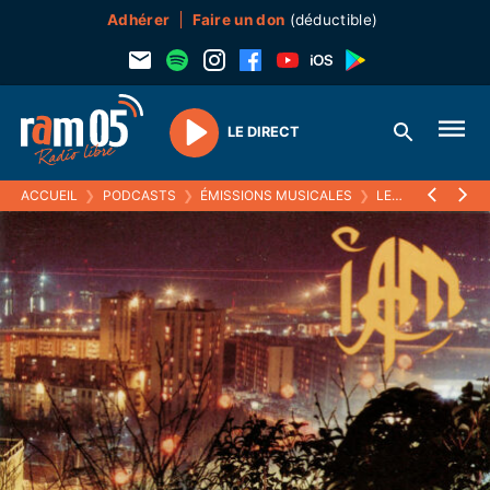
Adhérer
Faire un don
(déductible)
LE DIRECT
Play
ACCUEIL
❯
PODCASTS
❯
ÉMISSIONS MUSICALES
❯
LE RETOUR DU RAP FRANÇAIS