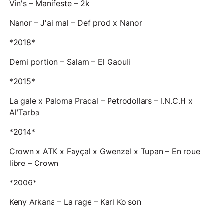
Vin's – Manifeste – 2k
Nanor – J'ai mal – Def prod x Nanor
*2018*
Demi portion – Salam – El Gaouli
*2015*
La gale x Paloma Pradal – Petrodollars – I.N.C.H x
Al'Tarba
*2014*
Crown x ATK x Fayçal x Gwenzel x Tupan – En roue
libre – Crown
*2006*
Keny Arkana – La rage – Karl Kolson