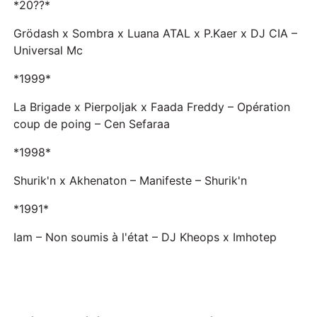
*20??*
Grödash x Sombra x Luana ATAL x P.Kaer x DJ CIA –
Universal Mc
*1999*
La Brigade x Pierpoljak x Faada Freddy – Opération
coup de poing – Cen Sefaraa
*1998*
Shurik'n x Akhenaton – Manifeste – Shurik'n
*1991*
Iam – Non soumis à l'état – DJ Kheops x Imhotep