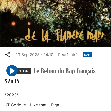
Partager
13 Sep 2023 - 14:10
Reuf1spiré
RAP
Le Retour du Rap français
—
1 H 37
P
S2n35
l
a
y
*2023*
KT Gorique – Like that – Riga