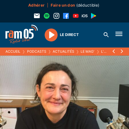
Adhérer
Faire un don
(déductible)
LE DIRECT
Play
ACCUEIL
❯
PODCASTS
❯
ACTUALITÉS
❯
LE MAG'
❯
L'INVENTAIRE GÉNÉRAL DU PATRIMOINE BÂTI RELIGIEUX DANS LA CCSP, AVEC JULIE AYCARD