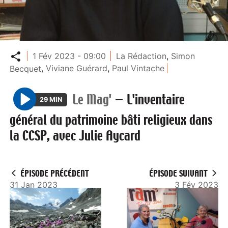
Partager
1 Fév 2023 - 09:00
La Rédaction
,
Simon
Becquet
,
Viviane Guérard
,
Paul Vintache
Le Mag'
—
L'inventaire
29 MIN
P
général du patrimoine bâti religieux dans
l
la CCSP, avec Julie Aycard
a
y
ÉPISODE PRÉCÉDENT
ÉPISODE SUIVANT
31 Jan 2023
3 Fév 2023