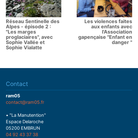
Réseau Sentinelle des
Les violences faites
Alpes - épisode 2 :
aux enfants avec
"Les marges
l'Association
proglaciaires", avec
gapençaise "Enfant en
Sophie Vallée et
danger "
Sophie Vialatte
Contact
ram05
contact@ram05.fr
• "La Manutention"
Espace Delaroche
05200 EMBRUN
04 92 43 37 38