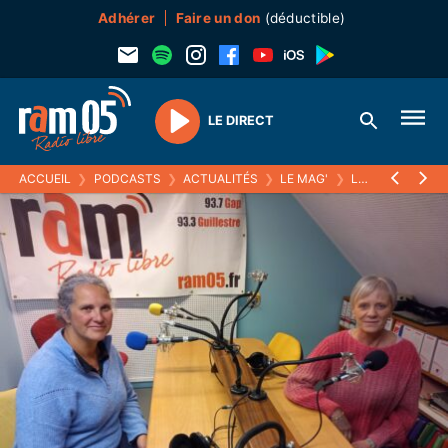
Adhérer
Faire un don
(déductible)
LE DIRECT
Play
ACCUEIL
❯
PODCASTS
❯
ACTUALITÉS
❯
LE MAG'
❯
LES VIOLENCES FAITES AUX ENFANTS AVEC L'ASSOCIATION GAPENÇAISE "ENFANT EN DANGER "