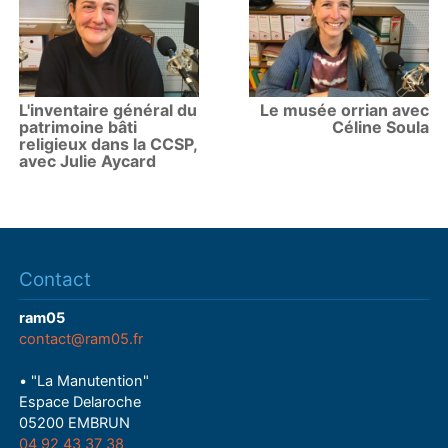
L'inventaire général du
Le musée orrian avec
patrimoine bâti
Céline Soula
religieux dans la CCSP,
avec Julie Aycard
Contact
ram05
contact@ram05.fr
• "La Manutention"
Espace Delaroche
05200 EMBRUN
04 92 43 37 38