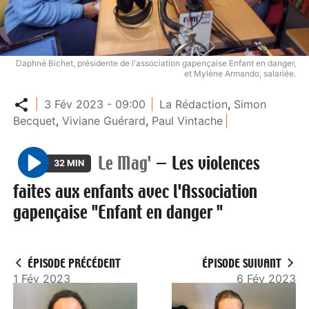
Daphné Bichet, présidente de l'association gapençaise Enfant en danger,
et Mylène Armando, salariée.
Partager
3 Fév 2023 - 09:00
La Rédaction
,
Simon
Becquet
,
Viviane Guérard
,
Paul Vintache
Le Mag'
—
Les violences
32 MIN
P
faites aux enfants avec l'Association
l
gapençaise "Enfant en danger "
a
y
ÉPISODE PRÉCÉDENT
ÉPISODE SUIVANT
1 Fév 2023
6 Fév 2023